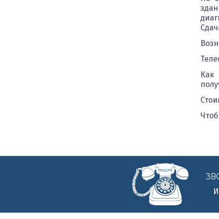
зда
диаг
Сдач
Возн
Теле
Как 
полу
Стои
Чтоб
ЗВО
И