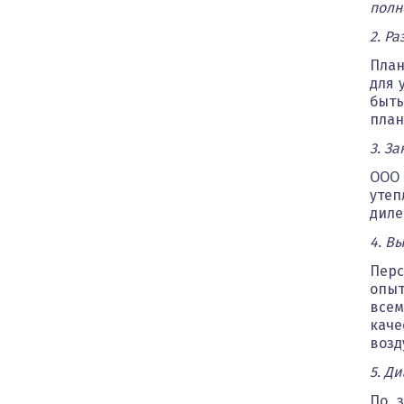
полн
2. Р
План
для 
быть
план
3. З
ООО 
утеп
диле
4. В
Перс
опыт
всем
каче
возд
5. Д
По з