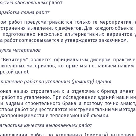
остью обоснованных
работ.
азработка плана работ
ом работ предусматриваются только те мероприятия, 
устранения выявленных дефектов. Для каждого объект
 подготовлено несколько альтернативных вариантов у
а работ согласовывается и утверждается заказчиком.
акупка материалов
"Визитерм" является официальным дилером практиче
лительных материалов, которые мы поставляем нашим 
рской цене).
ыполнение работ по утеплению (ремонту) здания
онал наших строительных и отделочных бригад имее
 работ по утеплению. При обследовании зданий наши и
и видами строительного брака и поэтому точно знают,
ством работ осуществляется инструментальными метода
ухопроницаемости и тепловизионной съемки.
иагностика качества выполненных работ
авершении работ по утеплению (ремонту) выполняет