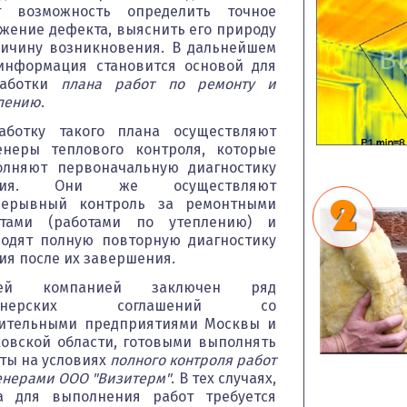
сотен
были
31167-
т возможность определить точное
комфортным,
ощущение
объектов
созданы
2009,
более
комфорта,
жение дефекта, выяснить его природу
различного…
при
СНиП 23-
энергоэффективным,
но и
помощи
02-2003,
дольше…
ичину возникновения. В дальнейшем
здоровье
специальных…
а…
живущих в
информация становится основой для
доме
людей.
работки
плана работ по ремонту и
лению
.
аботку такого плана осуществляют
неры теплового контроля, которые
лняют первоначальную диагностику
ния. Они же осуществляют
рерывный контроль за ремонтными
отами (работами по утеплению) и
одят полную повторную диагностику
ия после их завершения.
ей компанией заключен ряд
Что мы
Контакты
Тепловидение
Стоимость
Скрытые
О чём
ртнерских соглашений со
тся
предлагаем
Телефоны,
От
услуг
дефекты
этот сайт
адрес
природы
зионное
ительными предприятиями Москвы и
Как
Форма для
дома
Все
офиса
человек не
специалисты
отправки
предметы
вание
Если вы
овской области, готовыми выполнять
компании,
наделен
в области
данных,
в
собрались
я
электронная
способностью
диагностики
необходимых
окружающ
ты на условиях
полного контроля работ
утеплять
ти
почта,
видеть
тепловой
для
нас мире
свой дом,
и
нерами ООО "Визитерм"
. В тех случаях,
график
тепловое
защиты
расчета
излучают
прежде
ых
работы.
излучение
зданий мы
стоимости
энергию.
всего вам
ов
а для выполнения работ требуется
окружающего
постоянно
услуг
Можно
потребуется
ионное