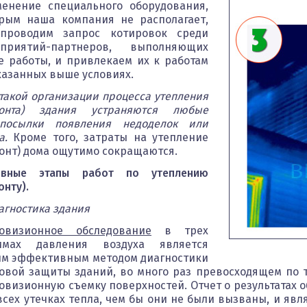
енение специального оборудования,
мира.
сталкиваемся
тепловизионного
сказать
четкое
ание
Чтобы
со всеми
обследования.
что они
понимание
рым наша компания не располагает,
проверить,
видами
Время
"светятся"
причин, из-
проводим запрос котировок среди
теплый
строительного
заполнения
но только
за которых
чайник или
брака и
формы -
этот "свет"
возникла
ых
дприятий-партнеров, выполняющих
уже остыл,
поэтому
около 1
невидим...
потребность
е работы, и привлекаем их к работам
нам
точно
минуты.
в
ки.
нужно…
знаем не…
подобных
казанных выше условиях.
мерах.
такой организации процесса утепления
монта) здания устраняются любые
дпосылки появления недоделок или
а.
Кроме того, затраты на утепление
онт) дома ощутимо сокращаются.
овные этапы работ по утеплению
онту).
иагностика здания
ловизионное обследование
в трех
имах давления воздуха является
м эффективным методом диагностики
овой защиты зданий, во много раз превосходящем по 
овизионную съемку поверхностей. Отчет о результатах
всех утечках тепла, чем бы они не были вызваны, и явл