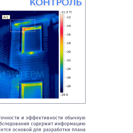
позволяют
собрать
,
самую
точную
информацию
о любых
утечках
тепла и
скрытых
дефектах.
В
дальнейшем
эта…
точности и эффективности обычную
 обследования содержит информацию
яется основой для разработки плана