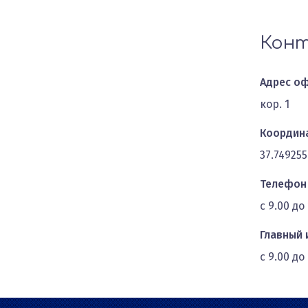
Конт
Адрес оф
кор. 1
Координа
37.749255
Телефон
с 9.00 д
Главный 
с 9.00 д