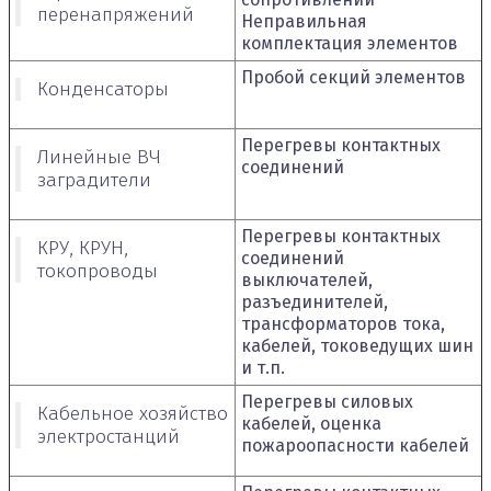
перенапряжений
Неправильная
комплектация элементов
Пробой секций элементов
Конденсаторы
Перегревы контактных
Линейные ВЧ
соединений
заградители
Перегревы контактных
КРУ, КРУН,
соединений
токопроводы
выключателей,
разъединителей,
трансформаторов тока,
кабелей, токоведущих шин
и т.п.
Перегревы силовых
Кабельное хозяйство
кабелей, оценка
электростанций
пожароопасности кабелей