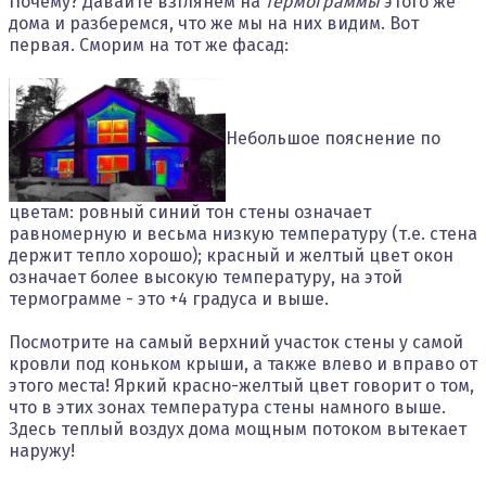
Почему? Давайте взглянем на
термограммы
этого же
дома и разберемся, что же мы на них видим. Вот
первая. Сморим на тот же фасад:
Небольшое пояснение по
цветам: ровный синий тон стены означает
равномерную и весьма низкую температуру (т.е. стена
держит тепло хорошо); красный и желтый цвет окон
означает более высокую температуру, на этой
термограмме - это +4 градуса и выше.
Посмотрите на самый верхний участок стены у самой
кровли под коньком крыши, а также влево и вправо от
этого места! Яркий красно-желтый цвет говорит о том,
что в этих зонах температура стены намного выше.
Здесь теплый воздух дома мощным потоком вытекает
наружу!