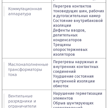
Перегрев контактов
Коммутационная
токоведущих шин, рабочих
аппаратура
и дугогасительных камер
Состояние внутрибаковой
изоляции
Дефекты вводов,
делительных
конденсаторов
Трещины
опоростержневых
изоляторов
Перегревы наружных и
Маслонаполненные
внутренних контактных
трансформаторы
соединений
тока
Ухудшение состояния
внутренней изоляции
обмоток
Нарушение герметизации
Вентильные
элементов
разрядники и
Обрыв шунтирующих
ограничители
сопротивлений